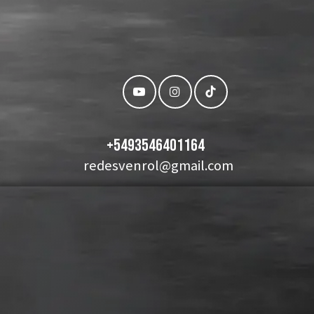
+
5493546401164
redesvenrol@gmail.com