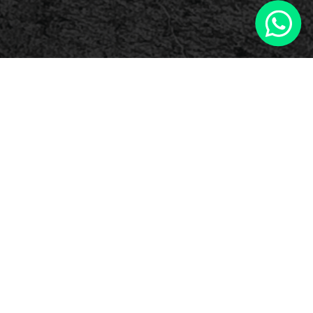
Estás listo para ser parte de nuestra
comunidad de distribuidores?
Tu nombre
*
Tu correo
*