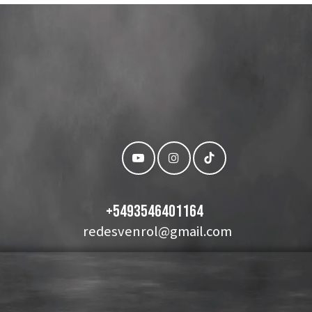
+
5493546401164
redesvenrol@gmail.com