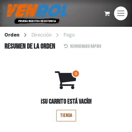
Ir al contenido
Orden
Dirección
Pago
Resumen de la orden
Reordenado rápido
¡Su carrito está vacío!
Tienda