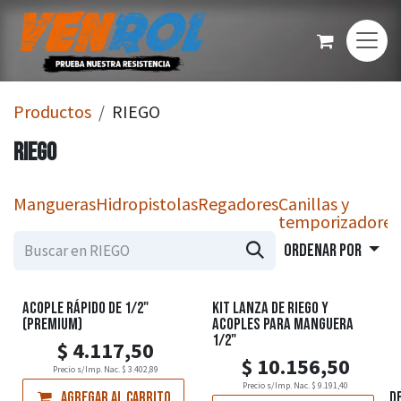
Ir al contenido
Productos
RIEGO
RIEGO
Mangueras
Hidropistolas
Regadores
Canillas y
temporizadores
Ordenar por
ACOPLE RÁPIDO DE 1/2"
KIT LANZA DE RIEGO Y
(PREMIUM)
ACOPLES PARA MANGUERA
1/2"
$
4.117,50
$
10.156,50
Precio s/Imp. Nac.
$
3.402,89
Precio s/Imp. Nac.
$
9.191,40
Agregar al carrito
Agregar a la lista de d