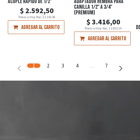
ACOPLE RÁPIDO DE 1/2"
ADAPTADOR HEMBRA PARA
CANILLA 1/2" A 3/4"
$
2.592,50
(PREMIUM)
Precio s/Imp. Nac.
$
2.142,56
$
3.416,00
Agregar al carrito
Agregar a la lista de d
Precio s/Imp. Nac.
$
2.823,14
Agregar al carrito
1
2
3
4
…
7