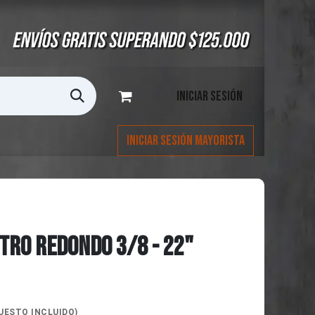
Iniciar sesión
Iniciar Sesión Mayorista
TRO REDONDO 3/8 - 22"
UESTO INCLUIDO)