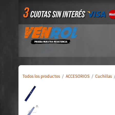
Ir al contenido
Inicio
Tienda
Quiero ser mayorista
Todos los productos
ACCESORIOS
Cuchillas