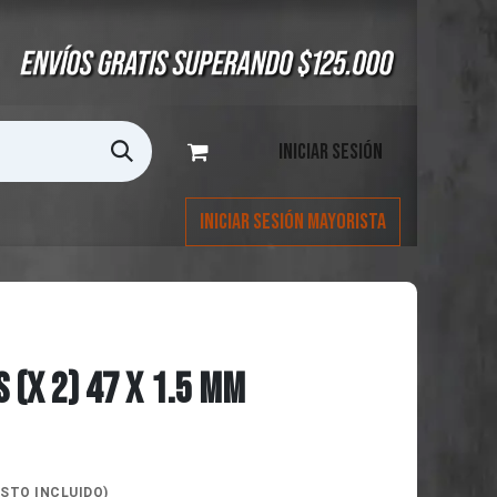
Iniciar sesión
Iniciar Sesión Mayorista
 (X 2) 47 X 1.5 MM
STO INCLUIDO)