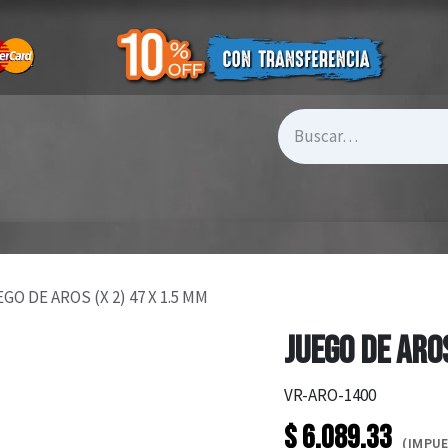
GO DE AROS (X 2) 47 X 1.5 MM
JUEGO DE AROS
VR-ARO-1400
$
6.089,33
(IMPUE