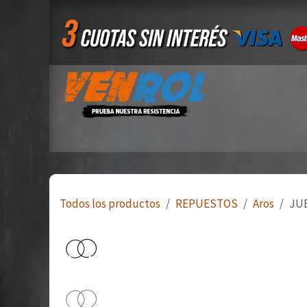
Ir al contenido
Inicio
Tienda
Quiero ser mayorista
Todos los productos
REPUESTOS
Aros
JUE