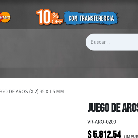
GO DE AROS (X 2) 35 X 1.5 MM
JUEGO DE AROS
VR-ARO-0200
$
5.812,54
(IMPUE