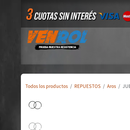
Ir al contenido
Inicio
Tienda
Quiero ser mayorista
Todos los productos
REPUESTOS
Aros
JUE