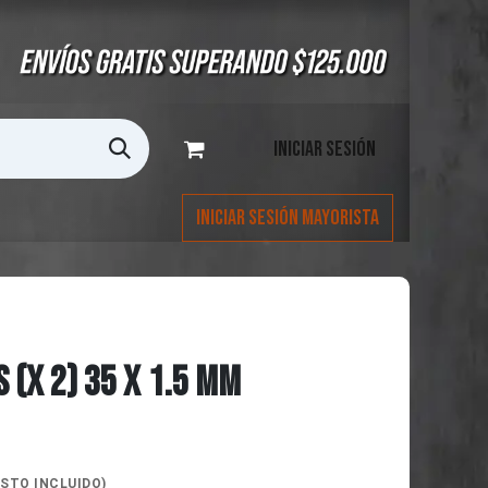
Iniciar sesión
Iniciar Sesión Mayorista
 (X 2) 35 X 1.5 MM
STO INCLUIDO)