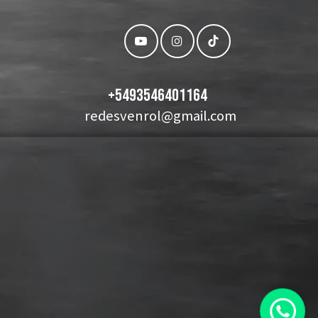
+
5493546401164
redesvenrol@gmail.com