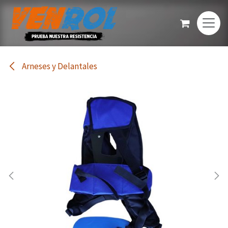
Ir al contenido
Arneses y Delantales