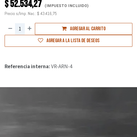
$
52.534,27
(IMPUESTO INCLUIDO)
Precio s/Imp. Nac.:
$
43.416,75
Agregar al carrito
Agregar a la lista de deseos
Referencia interna:
VR-ARN-4