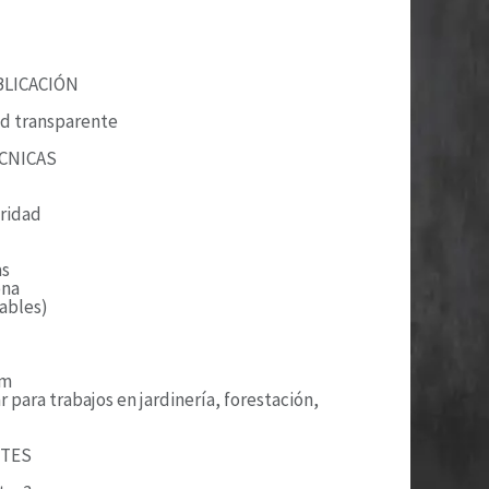
BLICACIÓN
ad transparente
ÉCNICAS
uridad
as
ona
lables)
cm
r para trabajos en jardinería, forestación,
NTES