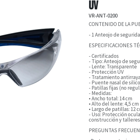
UV
VR-ANT-0200
CONTENIDO DE LA PU
- 1 Anteojo de segurid
ESPECIFICACIONES T
- Certificados
- Tipo: Anteojo de seg
- Lente: Transparente
- Protección UV
- Tratamiento antirray
- Puente nasal de silic
- Patillas fijas (no regu
- Medidas:
• Ancho total: 14 cm
• Alto del lente: 4,5 cm
• Largo de patillas: 12 
- Uso: Protección ocula
construcción y talleres
PREGUNTAS FRECUE