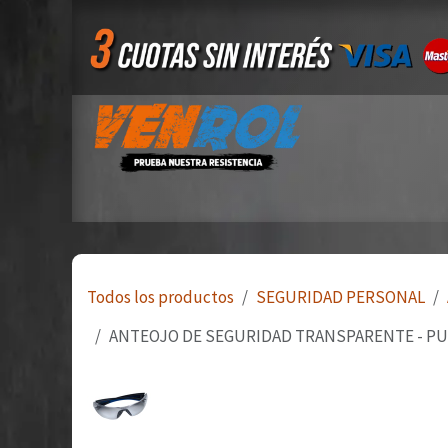
Ir al contenido
Inicio
Tienda
Quiero ser mayorista
Todos los productos
SEGURIDAD PERSONAL
ANTEOJO DE SEGURIDAD TRANSPARENTE - PUE