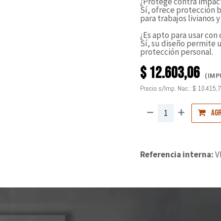
¿Protege contra impac
Sí, ofrece protección 
para trabajos livianos 
¿Es apto para usar con
Sí, su diseño permite 
protección personal.
$
12.603,06
(IMP
Precio s/Imp. Nac.:
$
10.415,
Agr
Referencia interna:
V