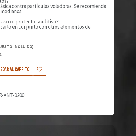
tos?
básica contra partículas voladoras. Se recomienda
y medianos.
 casco o protector auditivo?
usarlo en conjunto con otros elementos de
UESTO INCLUIDO)
75
egar al carrito
R-ANT-0200