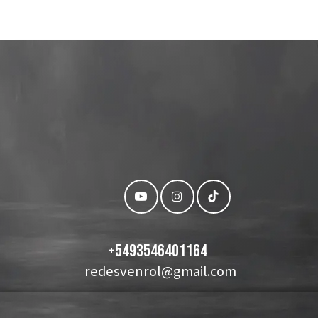
+
5493546401164
redesvenrol@gmail.com