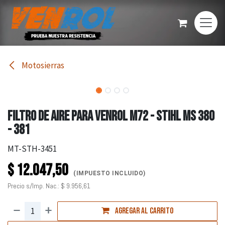
Ir al contenido
Motosierras
FILTRO DE AIRE PARA VENROL M72 - STIHL MS 380
- 381
MT-STH-3451
$
12.047,50
(IMPUESTO INCLUIDO)
Precio s/Imp. Nac.:
$
9.956,61
Agregar al carrito