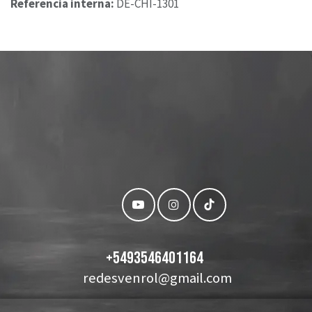
Referencia interna:
DE-CHI-1301
+
5493546401164
redesvenrol@gmail.com