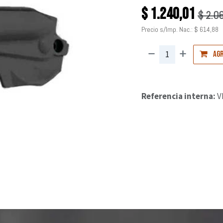
$
1.240,01
$
2.0
Precio s/Imp. Nac.:
$
614,88
Agr
Referencia interna:
V