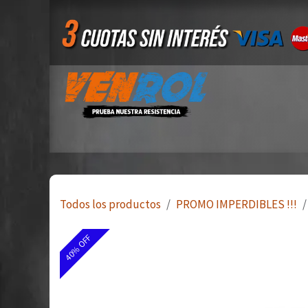
Ir al contenido
Inicio
Tienda
Quiero ser mayorista
Todos los productos
PROMO IMPERDIBLES !!!
40% OFF