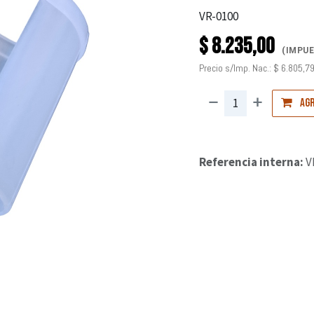
VR-0100
$
8.235,00
(IMPUE
Precio s/Imp. Nac.:
$
6.805,7
Agr
Referencia interna:
V