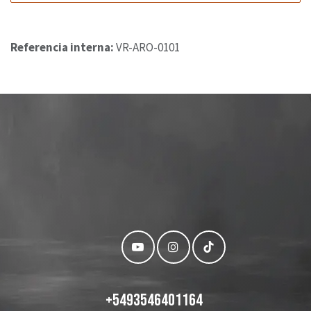
Referencia interna:
VR-ARO-0101
+
5493546401164