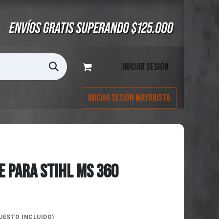
Iniciar sesión
Iniciar Sesión Mayorista
RE PARA STIHL MS 360
UESTO INCLUIDO)