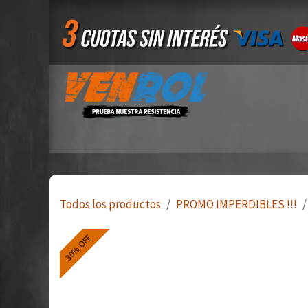
Ir al contenido
Inicio
Tienda
Quiero ser mayorista
Todos los productos
PROMO IMPERDIBLES !!!
30% OFF