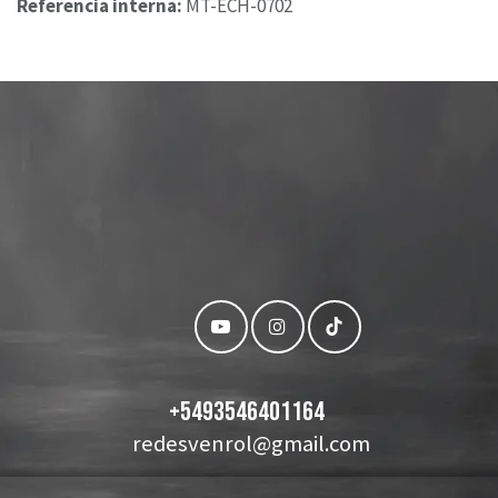
Referencia interna:
MT-ECH-0702
+
5493546401164
redesvenrol@gmail.com