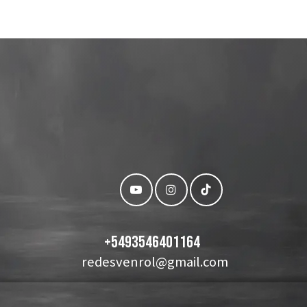
+
5493546401164
redesvenrol@gmail.com