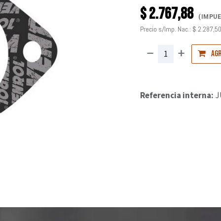
$
2.767,88
(IMPUE
Precio s/Imp. Nac.:
$
2.287,5
Agr
Referencia interna:
J