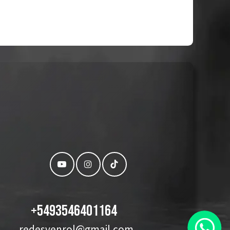
+
5493546401164
redesvenrol@gmail.com