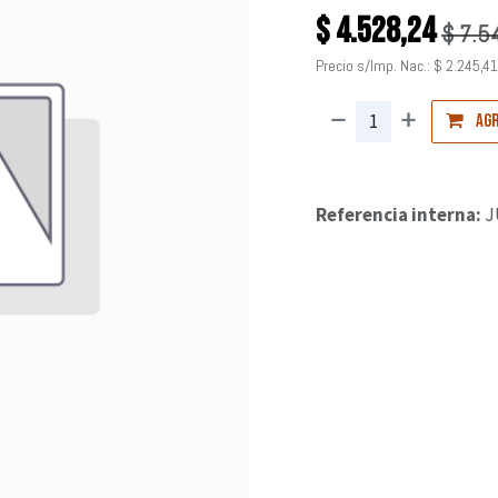
$
4.528,24
$
7.5
Precio s/Imp. Nac.:
$
2.245,41
Agr
Referencia interna:
J