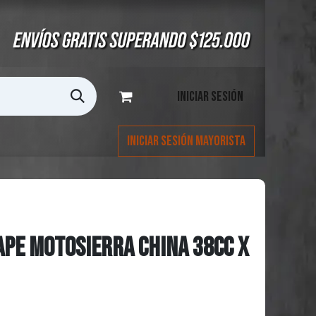
Iniciar sesión
Iniciar Sesión Mayorista
APE MOTOSIERRA CHINA 38CC X