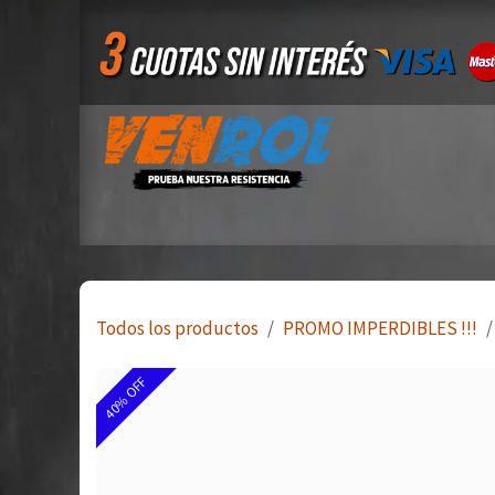
Ir al contenido
Inicio
Tienda
Quiero ser mayorista
Todos los productos
PROMO IMPERDIBLES !!!
40% OFF