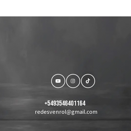
+
5493546401164
redesvenrol@gmail.com