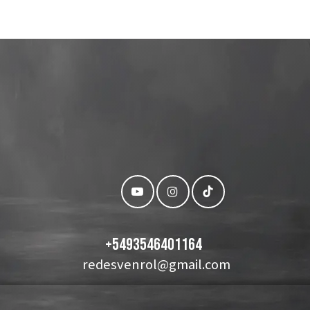
+
5493546401164
redesvenrol@gmail.com