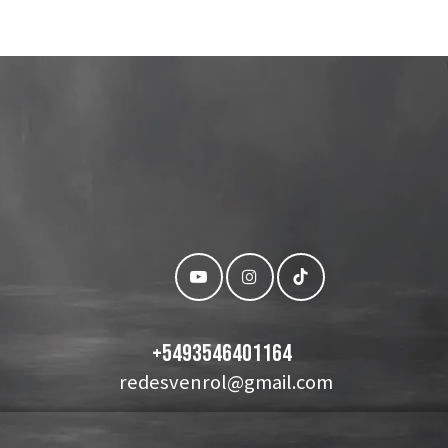
+
5493546401164
redesvenrol@gmail.com