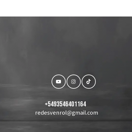
+
5493546401164
redesvenrol@gmail.com