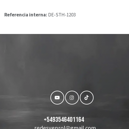
Referencia interna:
DE-STH-1203
+
5493546401164
redesvenrol@gmail.com