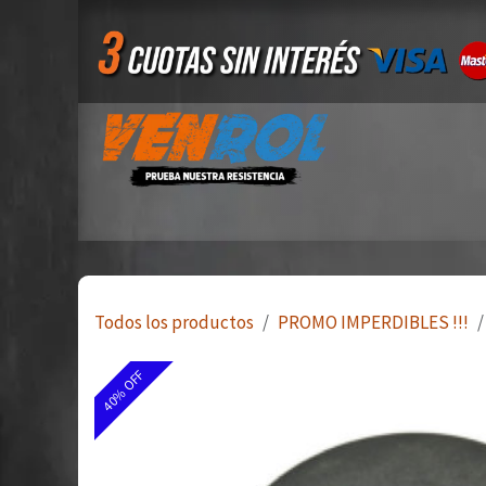
Ir al contenido
Inicio
Tienda
Quiero ser mayorista
Todos los productos
PROMO IMPERDIBLES !!!
40% OFF