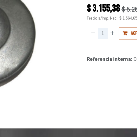
$
3.155,38
$
5.2
Precio s/Imp. Nac.:
$
1.564,6
Agr
Referencia interna:
D