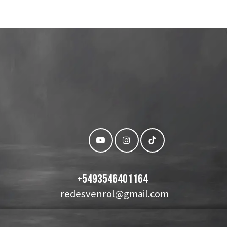
+
5493546401164
redesvenrol@gmail.com