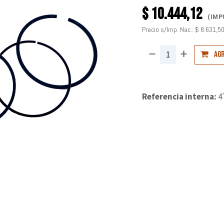
$
10.444,12
(IMP
Precio s/Imp. Nac.:
$
8.631,5
Agr
Referencia interna:
4