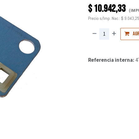
$
10.942,33
(IMP
Precio s/Imp. Nac.:
$
9.043,2
Agr
Referencia interna:
4