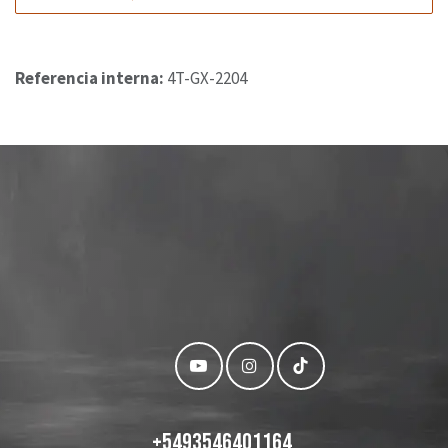
Referencia interna:
4T-GX-2204
+
5493546401164